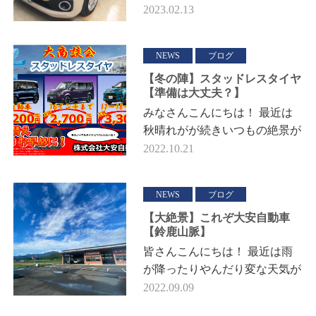
いかがお過ごしでしょうか。
2023.02.13
この季節は、車の免許をGETさ
れる方や、新生活に向けて車が
必…
NEWS
ブログ
【冬の陣】スタッドレスタイヤ
【準備は大丈夫？】
みなさんこんにちは！ 最近は
秋晴れがが続きいつもの絶景が
さらに綺麗に映えています！
2022.10.21
（いつか山登りに挑戦しようと
思うのですが、なかなか勇気
NEWS
ブログ
が…
【大絶景】これぞ大安自動車
【鈴鹿山脈】
皆さんこんにちは！ 最近は雨
が降ったりやんだり変な天気が
多くて嫌になりますね☔ 雨が
2022.09.09
降ってきて全力疾走で洗濯物を