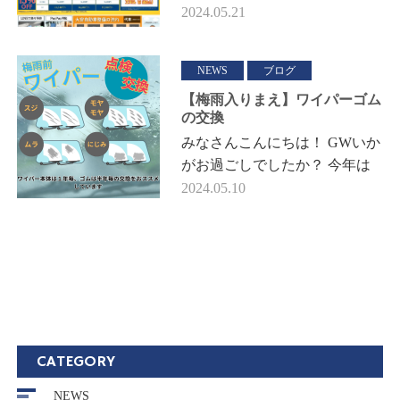
今年はメーカーさんにご協力頂
2024.05.21
き、タイヤの特価品などを 期
間限定で販売いたします！🎵
チラシ掲…
NEWS
ブログ
【梅雨入りまえ】ワイパーゴム
の交換
みなさんこんにちは！ GWいか
がお過ごしでしたか？ 今年は
コロナ禍以前に比べ海外旅行者
2024.05.10
数は9割ほどまで回復しており
本格的にいつものGWを過ごし
た人も多…
CATEGORY
NEWS