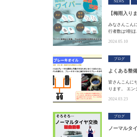
NEWS
【梅雨入り
みなさんこんに
行者数は9割ほ
2024.05.10
ブログ
よくある整
皆さんこんに
ります。 エ
2024.03.23
ブログ
ノーマルタ