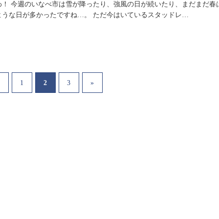
わ！ 今週のいなべ市は雪が降ったり、強風の日が続いたり、まだまだ春
ような日が多かったですね…。 ただ今はいているスタッドレ…
2
«
1
3
»