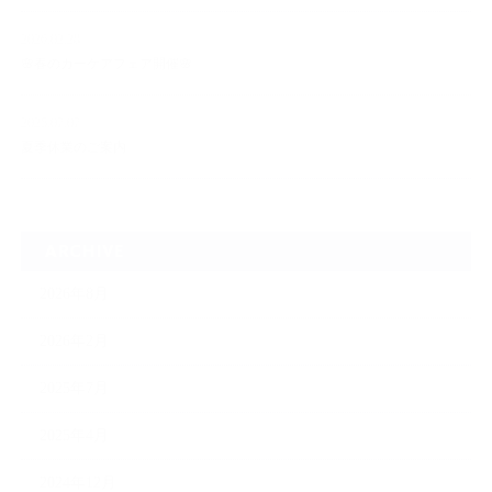
2026.02.28
🌸春のカーケアフェア開催🌸
2025.07.07
夏季休業のご案内
ARCHIVE
2026年8月
2026年2月
2025年7月
2025年4月
2024年12月