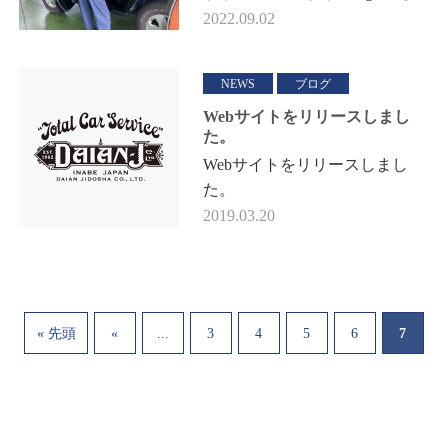
始めました！ これからお得な
2022.09.02
情報をどんどん上げていきます
ので チェックをお願いしま
NEWS
ブログ
す！ ↓↓…
Webサイトをリリースしまし
た。
Webサイトをリリースしまし
た。
2019.03.20
...
7
« 先頭
«
3
4
5
6