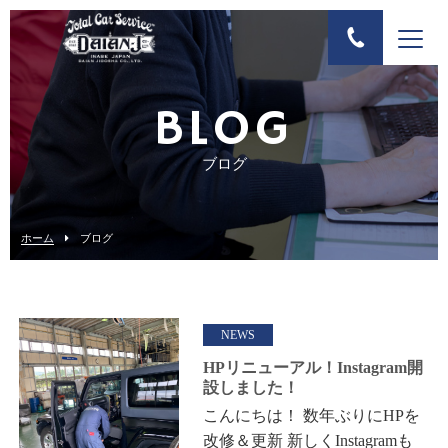
BLOG
ブログ
ホーム
ブログ
NEWS
HPリニューアル！Instagram開
設しました！
こんにちは！ 数年ぶりにHPを
改修＆更新 新しくInstagramも