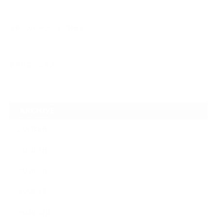
2026.02.28
🌸春のカーケアフェア開催🌸
2025.07.07
夏季休業のご案内
ARCHIVE
2026年8月
2026年2月
2025年7月
2025年4月
2024年12月