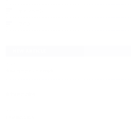
キャンペーン
ブログ
NEW ARTICLE
2026.02.28
🌸春のカーケアフェア開催🌸
2025.07.07
夏季休業のご案内
2025.04.30
GW休業のご案内